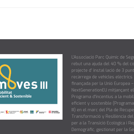
L’Associació Parc Químic de Seg
rebut una ajuda del 40 % del co
projecte d’ instal·lació de 3 pun
recàrrega de vehicles elèctrics 
finançada per la Unió Europea –
NextGenerationEU mitjançant el
Programa d'incentius a la mobil
eficient y sostenible (Progra
III) en el marc del Pla de Recupe
Transformació y Resiliència del
per a la Transició Ecològica i R
Demogràfic, gestionat per la Ge