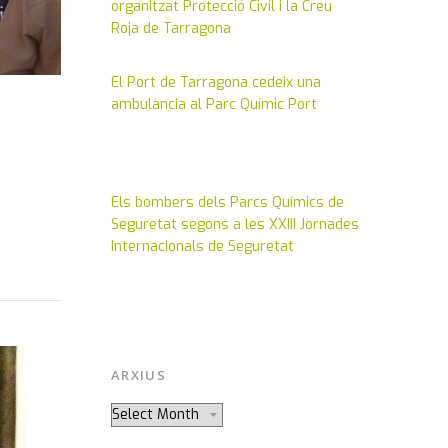
organitzat Protecció Civil i la Creu
Roja de Tarragona
El Port de Tarragona cedeix una
ambulància al Parc Químic Port
Mar 10, 2014
Els bombers dels Parcs Químics de
Seguretat segons a les XXIII Jornades
Jan 16, 2014
Internacionals de Seguretat
ARXIUS
Jun 18, 2013
Arxius