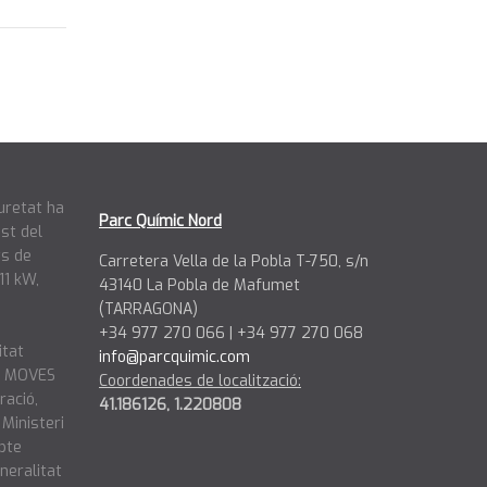
uretat ha
Parc Químic Nord
st del
ts de
Carretera Vella de la Pobla T-750, s/n
11 kW,
43140 La Pobla de Mafumet
(TARRAGONA)
+34 977 270 066 | +34 977 270 068
itat
info@parcquimic.com
ma MOVES
Coordenades de localització:
ració,
41.186126, 1.220808
 Ministeri
epte
neralitat