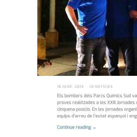
18 JUNE, 2013
IN NOTÍCIES
Els bombers dels Parcs Químics Sud van 
proves realitzades a les XXIII Jornades
cinquena posició. En les jornades organ
equips d’arreu de l’estat espanyol i en
Continue reading →