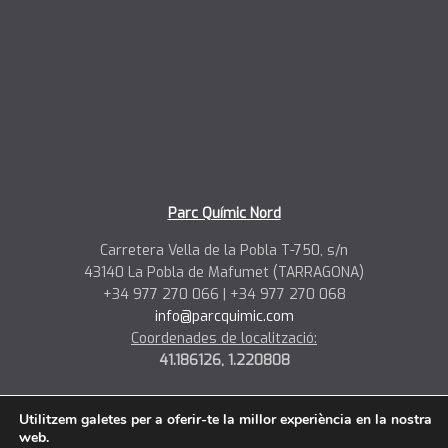
Parc Químic Nord
Carretera Vella de la Pobla T-750, s/n
43140 La Pobla de Mafumet (TARRAGONA)
+34 977 270 066 | +34 977 270 068
info@parcquimic.com
Coordenades de localització:
41.186126, 1.220808
Utilitzem galetes per a oferir-te la millor experiència en la nostra
web.