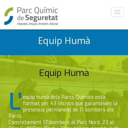
T
o
g
g
Equip Humà
l
e
n
a
v
i
Equip Humà
g
a
t
L’
i
equip humà dels Parcs Químics està
o
format per 43 tècnics que garanteixen la
n
presencia permanent de 11 bombers als
Parcs.
Concretament 17 bombers al Parc Nord, 23 al