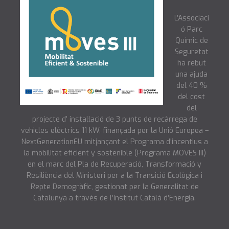
L’Associaci
ó Parc
Químic de
Seguretat
ha rebut
una ajuda
del 40 %
del cost
del
projecte d’ instal·lació de 3 punts de recàrrega de
vehicles elèctrics 11 kW, finançada per la Unió Europea –
NextGenerationEU mitjançant el Programa d'incentius a
la mobilitat eficient y sostenible (Programa MOVES III)
en el marc del Pla de Recuperació, Transformació y
Resiliència del Ministeri per a la Transició Ecològica i
Repte Demogràfic, gestionat per la Generalitat de
Catalunya a través de l’Institut Català d’Energia.