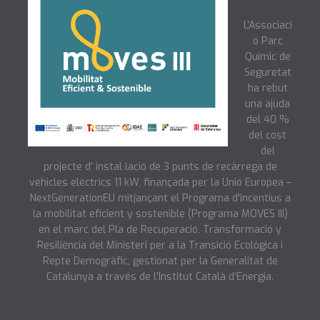
L’Associaci
ó Parc
Químic de
Seguretat
ha rebut
una ajuda
del 40 %
del cost
del
projecte d’ instal·lació de 3 punts de recàrrega de
vehicles elèctrics 11 kW, finançada per la Unió Europea –
NextGenerationEU mitjançant el Programa d'incentius a
la mobilitat eficient y sostenible (Programa MOVES III)
en el marc del Pla de Recuperació, Transformació y
Resiliència del Ministeri per a la Transició Ecològica i
Repte Demogràfic, gestionat per la Generalitat de
Catalunya a través de l’Institut Català d’Energia.