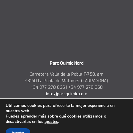
Parc Químic Nord
Carretera Vella de la Pobla T-750, s/n
43140 La Pobla de Mafumet (TARRAGONA)
+34 977 270 066 | +34 977 270 068
info@parcquimic.com
Coordenades de localització:
Utilizamos cookies para ofrecerte la mejor experiencia en
41.186126, 1.220808
nuestra web.
Puedes aprender más sobre qué cookies utilizamos o
desactivarlas en los
ajustes
.
Aceptar