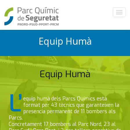
T
o
g
g
Equip Humà
l
e
n
a
v
i
Equip Humà
g
a
t
L’
i
equip humà dels Parcs Químics està
o
format per 43 tècnics que garanteixen la
n
presencia permanent de 11 bombers als
Parcs.
Concretament 17 bombers al Parc Nord, 23 al