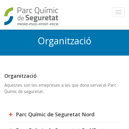
T
o
g
g
Organització
l
e
n
a
v
i
Organització
g
a
Aquestes son les emepreses a les que dona servei el Parc
t
Químic de seguretat.
i
o
n
Parc Químic de Seguretat Nord