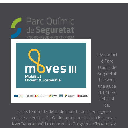
L’Associaci
ó Parc
Químic de
Seguretat
ha rebut
una ajuda
del 40 %
del cost
del
projecte d’ instal·lació de 3 punts de recàrrega de
vehicles elèctrics 11 kW, finançada per la Unió Europea –
NextGenerationEU mitjançant el Programa d'incentius a