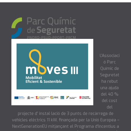
L’Associaci
ó Parc
Químic de
Seguretat
ha rebut
una ajuda
del 40 %
del cost
del
projecte d’ instal·lació de 3 punts de recàrrega de
vehicles elèctrics 11 kW, finançada per la Unió Europea –
NextGenerationEU mitjançant el Programa d'incentius a