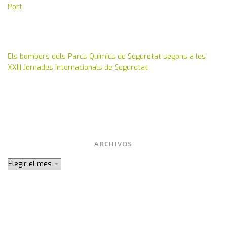
Port
Mar 10, 2014
Els bombers dels Parcs Químics de Seguretat segons a les
XXIII Jornades Internacionals de Seguretat
Ene 16, 2014
Jun 18, 2013
ARCHIVOS
Archivos