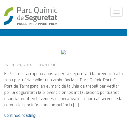
T
Posts tagged ambulàncies
o
g
g
l
e
n
a
v
16 ENERO, 2014
IN NOTÍCIES
i
El Port de Tarragona aposta per la seguretat i la prevenció a la
g
zona portuària cedint una ambulància al Parc Químic Port. El
a
Port de Tarragona, en el marc de la línia de treball per vetllar
t
per la seguretat i la prevenció en les instal·lacions portuàries,
i
especialment en les zones d’operativa incorpora al servei de la
o
comunitat portuària una ambulància […]
n
Continue reading →