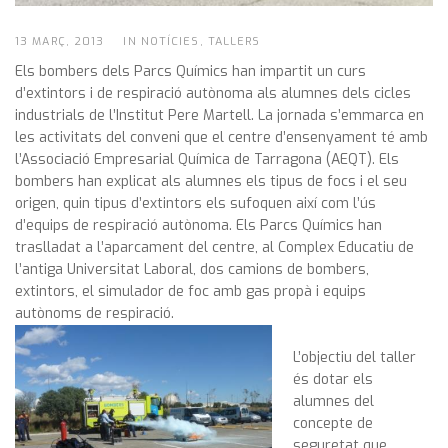
13 MARÇ, 2013
IN NOTÍCIES, TALLERS
Els bombers dels Parcs Químics han impartit un curs
d’extintors i de respiració autònoma als alumnes dels cicles
industrials de l’Institut Pere Martell. La jornada s’emmarca en
les activitats del conveni que el centre d’ensenyament té amb
l’Associació Empresarial Química de Tarragona (AEQT). Els
bombers han explicat als alumnes els tipus de focs i el seu
origen, quin tipus d’extintors els sufoquen així com l’ús
d’equips de respiració autònoma. Els Parcs Químics han
traslladat a l’aparcament del centre, al Complex Educatiu de
l’antiga Universitat Laboral, dos camions de bombers,
extintors, el simulador de foc amb gas propà i equips
autònoms de respiració.
L’objectiu del taller
és dotar els
alumnes del
concepte de
seguretat que