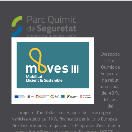
L’Associaci
ó Parc
Químic de
Seguretat
ha rebut
una ajuda
del 40 %
del cost
del
projecte d’ instal·lació de 3 punts de recàrrega de
vehicles elèctrics 11 kW, finançada per la Unió Europea –
NextGenerationEU mitjançant el Programa d'incentius a