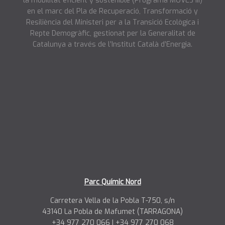
la mobilitat eficient y sostenible (Programa MOVES III)
en el marc del Pla de Recuperació, Transformació y
Resiliència del Ministeri per a la Transició Ecològica i
Repte Demogràfic, gestionat per la Generalitat de
Catalunya a través de l’Institut Català d’Energia.
Parc Químic Nord
Carretera Vella de la Pobla T-750, s/n
43140 La Pobla de Mafumet (TARRAGONA)
+34 977 270 066 | +34 977 270 068