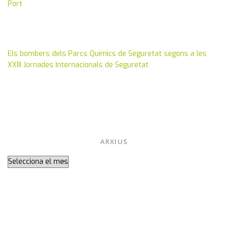
Port
març 10, 2014
Els bombers dels Parcs Químics de Seguretat segons a les
XXIII Jornades Internacionals de Seguretat
gen. 16, 2014
juny 18, 2013
ARXIUS
Arxius